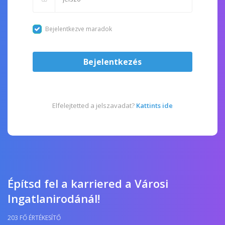
Bejelentkezve maradok
Bejelentkezés
Elfelejtetted a jelszavadat?
Kattints ide
Építsd fel a karriered a Városi
Ingatlanirodánál!
203 FŐ ÉRTÉKESÍTŐ