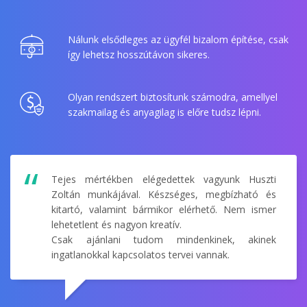
Nálunk elsődleges az ügyfél bizalom építése, csak
így lehetsz hosszútávon sikeres.
Olyan rendszert biztosítunk számodra, amellyel
szakmailag és anyagilag is előre tudsz lépni.
Tejes mértékben elégedettek vagyunk Huszti
Zoltán munkájával. Készséges, megbízható és
kitartó, valamint bármikor elérhető. Nem ismer
lehetetlent és nagyon kreatív.
Csak ajánlani tudom mindenkinek, akinek
ingatlanokkal kapcsolatos tervei vannak.