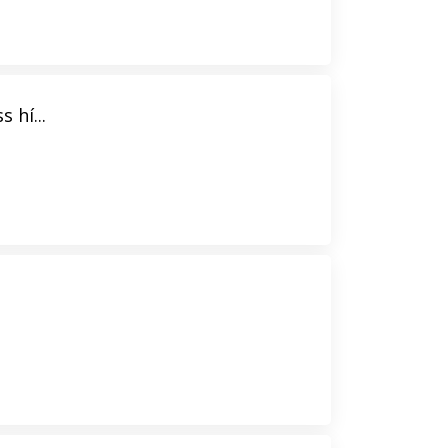
 hí...