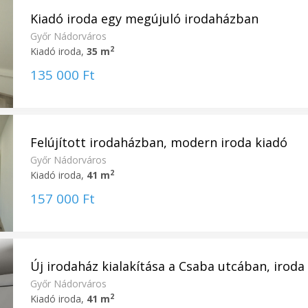
Kiadó iroda egy megújuló irodaházban
Győr Nádorváros
2
Kiadó iroda,
35 m
135 000 Ft
Felújított irodaházban, modern iroda kiadó
Győr Nádorváros
2
Kiadó iroda,
41 m
157 000 Ft
Új irodaház kialakítása a Csaba utcában, iroda k
Győr Nádorváros
2
Kiadó iroda,
41 m