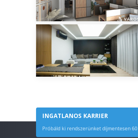
INGATLANOS KARRIER
Próbáld ki rendszerünket díjmentesen 60