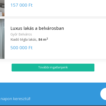
157 000 Ft
Luxus lakás a belvárosban
Győr Belváros
2
Kiadó tégla lakás,
84 m
500 000 Ft
További ingatlanjaink
 napon keresztül!